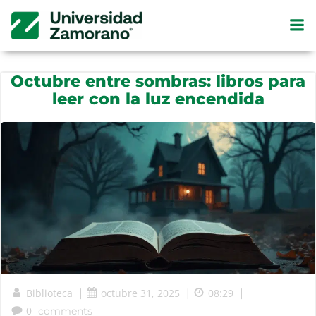
Saltar
al
contenido
Octubre entre sombras: libros para
leer con la luz encendida
Biblioteca
|
octubre 31, 2025
|
08:29
|
0
comments