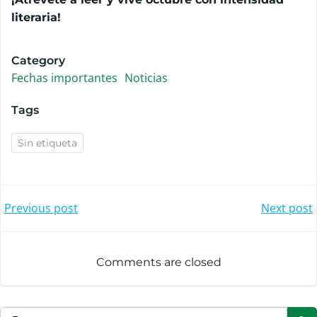
literaria!
Category
Fechas importantes
Noticias
Tags
Sin etiqueta
Navegación
Navegació
Previous post
Next post
de
de
Comments are closed
entradas
entradas
Buscar: