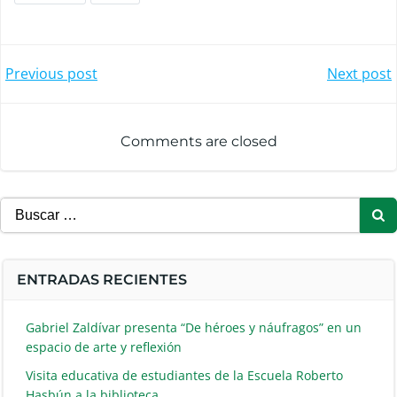
Navegación
Navegació
Previous post
Next post
de
de
Comments are closed
entradas
entradas
Buscar:
ENTRADAS RECIENTES
Gabriel Zaldívar presenta “De héroes y náufragos” en un
espacio de arte y reflexión
Visita educativa de estudiantes de la Escuela Roberto
Hasbún a la biblioteca