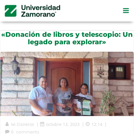
Saltar
al
contenido
«Donación de libros y telescopio: Un
legado para explorar»
Ivi Cisneros
|
octubre 13, 2023
|
12:14
|
0
comments