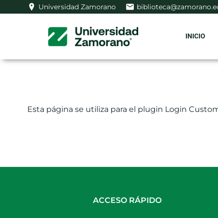
Saltar
Universidad Zamorano
biblioteca@zamorano.e
al
contenido
INICIO
Esta página se utiliza para el plugin Login Customi
ACCESO RÁPIDO